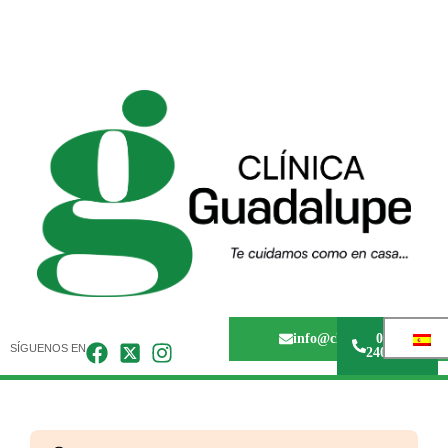
info@clinicaguadalupem
0243 -
SÍGUENOS EN
240.67.36