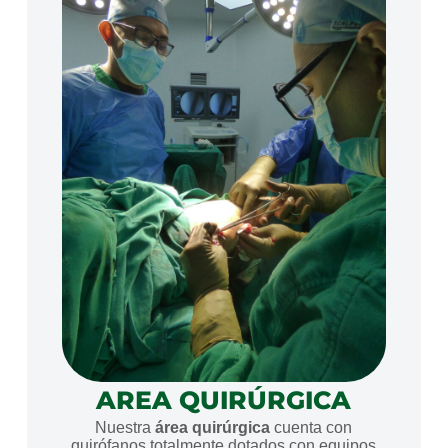
AREA QUIRÚRGICA
Nuestra
área quirúrgica
cuenta con
quirófanos totalmente dotados con equipos