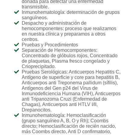
donada para detectar una enfermedad
transmisible.
Inmunohematología: determinación de grupos
sanguíneos.
Despacho y administración de
hemocomponentes: proceso que realizamos
en nuestra clínica y preparamos a otros
centros.
Pruebas y Procedimientos
Separación de Hemocomponentes:
Concentrado de glóbulos rojos, Concentrado
de plaquetas, Plasma fresco congelado y
Crioprecipitado.
Pruebas Serológicas: Anticuerpos Hepatitis C,
Antígeno de superficie y core para hepatitis B,
Anticuerpos anti Treponema pallidum (sífilis),
Antígenos del Gen p24 del Virus de
Inmunodeficiencia Humana (VIH), Anticuerpos
anti Tripanozoma Cruzi (Enfermedad de
Chagas), Anticuerpos anti HTLV I/II,
Drepanocitos.
Inmunohematología: Hemoclasificación
(grupo sanguíneo A, B, O y Rh); Coombs
directo; Hemoclasificación de recién nacido,
más Coombs directo, Anti D confirmatorio,