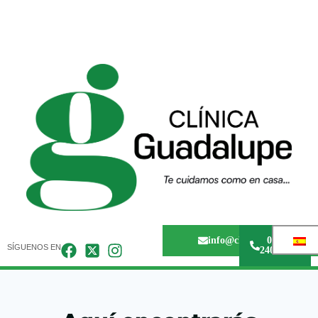
info@clinicaguadalupem
0243 -
SÍGUENOS EN
240.67.36