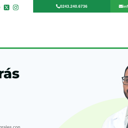
0243.240.6736
in
rás
egrales con