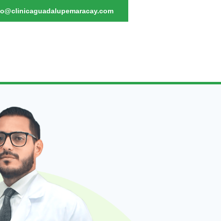
fo@clinicaguadalupemaracay.com