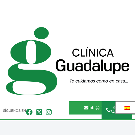
info@clinicaguadalupem
0243 -
SÍGUENOS EN
240.67.36