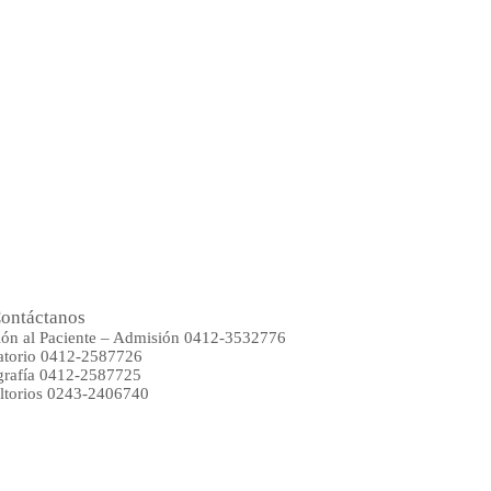
ontáctanos
ión al Paciente – Admisión 0412-3532776
atorio 0412-2587726
rafía 0412-2587725
ltorios 0243-2406740