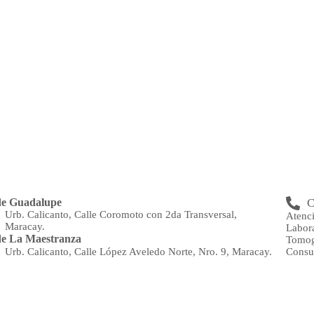
de Guadalupe
C
Urb. Calicanto, Calle Coromoto con 2da Transversal,
Atenc
Maracay.
Labor
e La Maestranza
Tomog
Consu
Urb. Calicanto, Calle López Aveledo Norte, Nro. 9, Maracay.