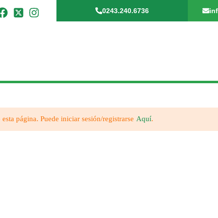
0243.240.6736
in
 esta página. Puede iniciar sesión/registrarse
Aquí
.