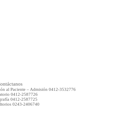
ontáctanos
ión al Paciente – Admisión 0412-3532776
atorio 0412-2587726
rafía 0412-2587725
ltorios 0243-2406740