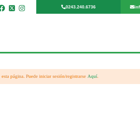
0243.240.6736
in
 esta página. Puede iniciar sesión/registrarse
Aquí
.