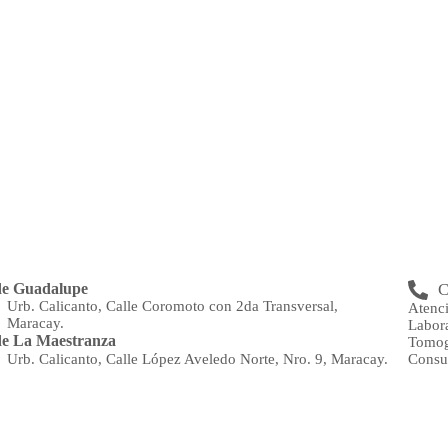
de Guadalupe
C
Urb. Calicanto, Calle Coromoto con 2da Transversal,
Atenc
Maracay.
Labor
e La Maestranza
Tomog
Consu
Urb. Calicanto, Calle López Aveledo Norte, Nro. 9, Maracay.