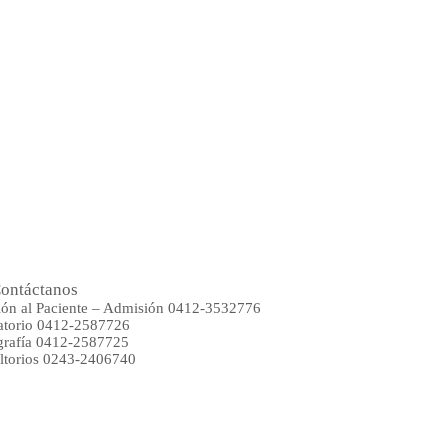
ontáctanos
ión al Paciente – Admisión 0412-3532776
atorio 0412-2587726
rafía 0412-2587725
ltorios 0243-2406740