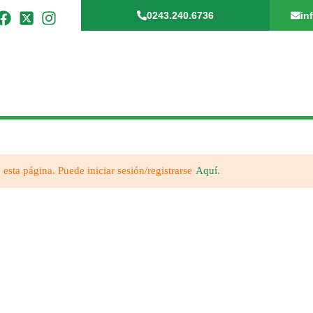
0243.240.6736
in
 esta página. Puede iniciar sesión/registrarse
Aquí
.