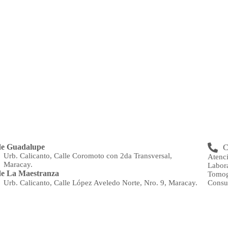
de Guadalupe
C
Urb. Calicanto, Calle Coromoto con 2da Transversal,
Atenc
Maracay.
Labor
e La Maestranza
Tomog
Consu
Urb. Calicanto, Calle López Aveledo Norte, Nro. 9, Maracay.