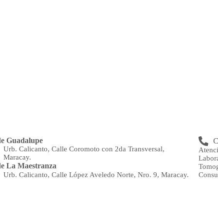
de Guadalupe
C
Urb. Calicanto, Calle Coromoto con 2da Transversal,
Atenc
Maracay.
Labor
e La Maestranza
Tomog
Consu
Urb. Calicanto, Calle López Aveledo Norte, Nro. 9, Maracay.