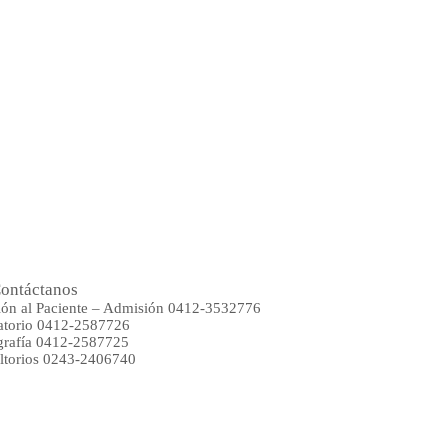
ontáctanos
ión al Paciente – Admisión 0412-3532776
atorio 0412-2587726
rafía 0412-2587725
ltorios 0243-2406740