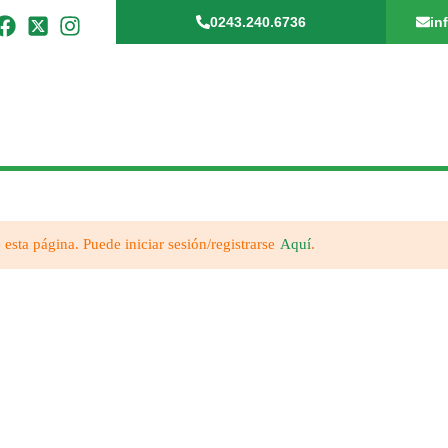
0243.240.6736
in
 esta página. Puede iniciar sesión/registrarse
Aquí
.