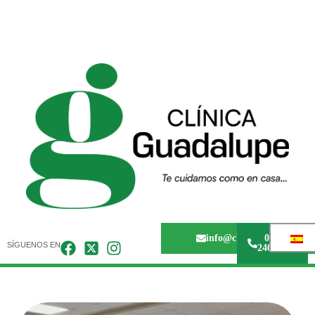
info@clinicaguadalupem
0243 -
SÍGUENOS EN
240.67.36