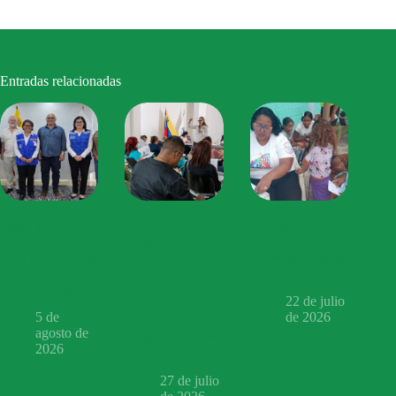
Entradas relacionadas
El Ministerio de
La OPS capacita
Atienden a 875
Salud y la OPS
a trabajadores de
afectados por el
anunciaron el fin
la salud en
terremoto con
de la misión de la
Venezuela para
jornadas de salud
doctora Liz Parra
fortalecer la
en Choroní
en Venezuela
prevención de
22 de julio
infecciones
5 de
de 2026
durante la
agosto de
recuperación tras
2026
los terremotos
27 de julio