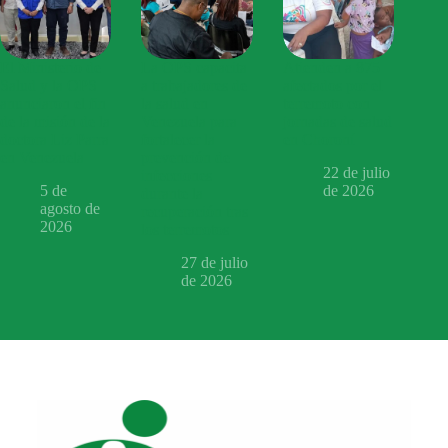
El Ministerio de
La OPS capacita
Atienden a 875
Salud y la OPS
a trabajadores de
afectados por el
anunciaron el fin
la salud en
terremoto con
de la misión de la
Venezuela para
jornadas de salud
doctora Liz Parra
fortalecer la
en Choroní
en Venezuela
prevención de
22 de julio
infecciones
5 de
de 2026
durante la
agosto de
recuperación tras
2026
los terremotos
27 de julio
de 2026