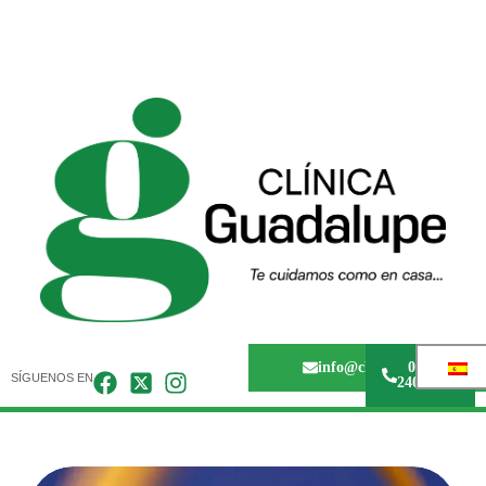
info@clinicaguadalupem
0243 -
SÍGUENOS EN
240.67.36