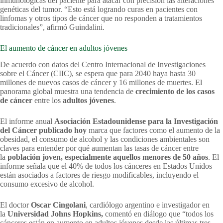
inmunológicas del paciente para atacar con precisión las alteraciones
genéticas del tumor. “Esto está logrando curas en pacientes con
linfomas y otros tipos de cáncer que no responden a tratamientos
tradicionales”, afirmó Guindalini.
El aumento de cáncer en adultos jóvenes
De acuerdo con datos del Centro Internacional de Investigaciones
sobre el Cáncer (CIIC), se espera que para 2040 haya hasta 30
millones de nuevos casos de cáncer y 16 millones de muertes. El
panorama global muestra una tendencia de
crecimiento de los casos
de cáncer
entre los
adultos jóvenes
.
El informe anual
Asociación Estadounidense para la Investigación
del Cáncer publicado hoy
marca que factores como el aumento de la
obesidad, el consumo de alcohol y las condiciones ambientales son
claves para entender por qué aumentan las tasas de cáncer entre
la
población joven, especialmente aquellos menores de 50 años
. El
informe señala que el 40% de todos los cánceres en Estados Unidos
están asociados a factores de riesgo modificables, incluyendo el
consumo excesivo de alcohol.
El doctor
Oscar Cingolani
, cardiólogo argentino e investigador en
la
Universidad Johns Hopkins,
comentó en diálogo que “todos los
cánceres están en aumento en adultos jóvenes desde las últimas tres