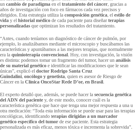
un
cambio de paradigma
en el
tratamiento del cáncer
, gracias a
años de investigación con foco en fármacos cada vez precisos y
dirigidos. Esta estrategia utiliza la
composición genética
, el
estilo de
vida
y el
historial médico
de cada paciente para diseñar
terapias
personalizadas
que optimizan los resultados del tratamiento.
“Antes, cuando teníamos un diagnóstico de cáncer de pulmón, por
ejemplo, lo analizábamos mediante el microscopio y buscábamos las
características y apuntábamos a las mejores terapias, que normalmente
era la
quimioterapia convencional
. Hoy, con investigación, la visión
es distinta: podemos tomar un fragmento del tumor, hacer un
análisis
de su material genético
e identificar las modificaciones que le sean
únicas”, explicó el
doctor Rodrigo Santa Cruz
Guindalini
,
oncólogo y genetista
, quien es asesor de Riesgo de
Cáncer en la
Clínica OncoStar Rede D’or, en Brasil
.
El experto detalló que, además, se puede hacer la
secuencia genética
del ADN del paciente
y, de este modo, conocer cuál es la
característica genética que hace que tenga una mejor respuesta a una u
otra medicación: “Toda esta información se puede usar para las terapias
oncológicas, identificando t
erapias dirigidas a un marcador
genético específico del tumor
de ese paciente. Esta estrategia
personalizada es más eficaz, menos tóxica e incrementa la sobrevida”.