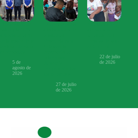
El Ministerio de
La OPS capacita
Atienden a 875
Salud y la OPS
a trabajadores de
afectados por el
anunciaron el fin
la salud en
terremoto con
de la misión de la
Venezuela para
jornadas de salud
doctora Liz Parra
fortalecer la
en Choroní
en Venezuela
prevención de
22 de julio
infecciones
5 de
de 2026
durante la
agosto de
recuperación tras
2026
los terremotos
27 de julio
de 2026