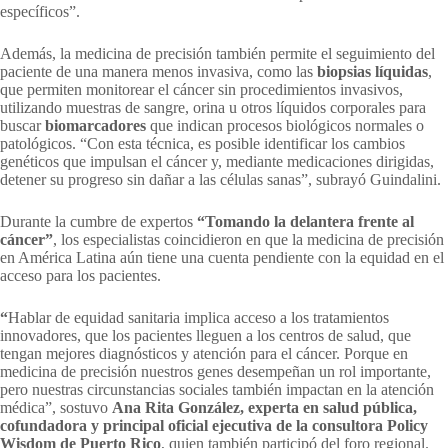
específicos”.
Además, la medicina de precisión también permite el seguimiento del
paciente de una manera menos invasiva, como las
biopsias líquidas
,
que permiten monitorear el cáncer sin procedimientos invasivos,
utilizando muestras de sangre, orina u otros líquidos corporales para
buscar
biomarcadores
que indican procesos biológicos normales o
patológicos. “Con esta técnica, es posible identificar los cambios
genéticos que impulsan el cáncer y, mediante medicaciones dirigidas,
detener su progreso sin dañar a las células sanas”, subrayó Guindalini.
Durante la cumbre de expertos
“Tomando la delantera frente al
cáncer”
, los especialistas coincidieron en que la medicina de precisión
en América Latina aún tiene una cuenta pendiente con la equidad en el
acceso para los pacientes.
“
Hablar de equidad sanitaria implica acceso a los tratamientos
innovadores, que los pacientes lleguen a los centros de salud, que
tengan mejores diagnósticos y atención para el cáncer. Porque en
medicina de precisión nuestros genes desempeñan un rol importante,
pero nuestras circunstancias sociales también impactan en la atención
médica”, sostuvo
Ana Rita González, experta en salud pública,
cofundadora y principal oficial ejecutiva de la consultora Policy
Wisdom de Puerto Rico
, quien también participó del foro regional.