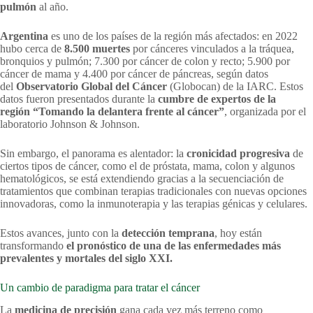
pulmón
al año.
Argentina
es uno de los países de la región más afectados: en 2022
hubo cerca de
8.500 muertes
por cánceres vinculados a la tráquea,
bronquios y pulmón; 7.300 por cáncer de colon y recto; 5.900 por
cáncer de mama y 4.400 por cáncer de páncreas, según datos
del
Observatorio Global del Cáncer
(Globocan) de la IARC. Estos
datos fueron presentados durante la
cumbre de expertos de la
región
“Tomando la delantera frente al cáncer”
, organizada por el
laboratorio Johnson & Johnson.
Sin embargo, el panorama es alentador: la
cronicidad progresiva
de
ciertos tipos de cáncer, como el de próstata, mama, colon y algunos
hematológicos, se está extendiendo gracias a la secuenciación de
tratamientos que combinan terapias tradicionales con nuevas opciones
innovadoras, como la inmunoterapia y las terapias génicas y celulares.
Estos avances, junto con la
detección temprana
, hoy están
transformando
el pronóstico de una de las enfermedades más
prevalentes y mortales del siglo XXI.
Un cambio de paradigma para tratar el cáncer
La
medicina de precisión
gana cada vez más terreno como