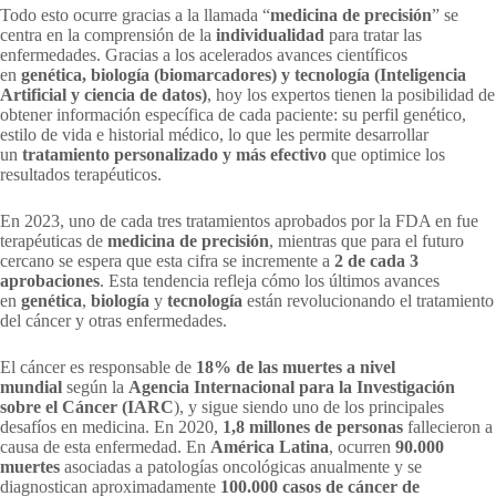
Todo esto ocurre gracias a la llamada “
medicina de precisión
” se
centra en la comprensión de la
individualidad
para tratar las
enfermedades. Gracias a los acelerados avances científicos
en
genética, biología (biomarcadores) y tecnología (Inteligencia
Artificial y ciencia de datos)
, hoy los expertos tienen la posibilidad de
obtener información específica de cada paciente: su perfil genético,
estilo de vida e historial médico, lo que les permite desarrollar
un
tratamiento personalizado y más efectivo
que optimice los
resultados terapéuticos.
En 2023, uno de cada tres tratamientos aprobados por la FDA en fue
terapéuticas de
medicina de precisión
, mientras que para el futuro
cercano se espera que esta cifra se incremente a
2 de cada 3
aprobaciones
. Esta tendencia refleja cómo los últimos avances
en
genética
,
biología
y
tecnología
están revolucionando el tratamiento
del cáncer y otras enfermedades.
El cáncer es responsable de
18% de las muertes a nivel
mundial
según la
Agencia Internacional para la Investigación
sobre el Cáncer (IARC
), y sigue siendo uno de los principales
desafíos en medicina. En 2020,
1,8 millones de personas
fallecieron a
causa de esta enfermedad. En
América Latina
, ocurren
90.000
muertes
asociadas a patologías oncológicas anualmente y se
diagnostican aproximadamente
100.000 casos de cáncer de