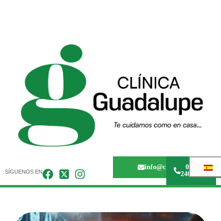
info@clinicaguadalupem
0243 -
SÍGUENOS EN
240.67.36