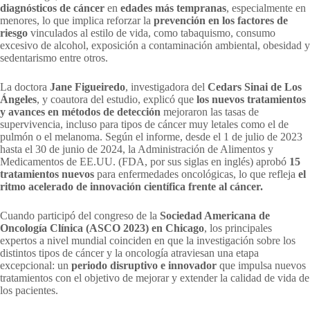
diagnósticos de cáncer
en
edades más tempranas
, especialmente en
menores, lo que implica reforzar la
prevención en los factores de
riesgo
vinculados al estilo de vida, como tabaquismo, consumo
excesivo de alcohol, exposición a contaminación ambiental, obesidad y
sedentarismo entre otros.
La doctora
Jane Figueiredo
, investigadora del
Cedars Sinai de Los
Ángeles
, y coautora del estudio, explicó que
los nuevos tratamientos
y avances en métodos de detección
mejoraron las tasas de
supervivencia, incluso para tipos de cáncer muy letales como el de
pulmón o el melanoma. Según el informe, desde el 1 de julio de 2023
hasta el 30 de junio de 2024, la Administración de Alimentos y
Medicamentos de EE.UU. (FDA, por sus siglas en inglés) aprobó
15
tratamientos nuevos
para enfermedades oncológicas, lo que refleja
el
ritmo acelerado de innovación científica frente al cáncer.
Cuando participó del congreso de la
Sociedad Americana de
Oncología Clínica (ASCO 2023) en Chicago
, los principales
expertos a nivel mundial coinciden en que la investigación sobre los
distintos tipos de cáncer y la oncología atraviesan una etapa
excepcional: un
periodo disruptivo e innovador
que impulsa nuevos
tratamientos con el objetivo de mejorar y extender la calidad de vida de
los pacientes.