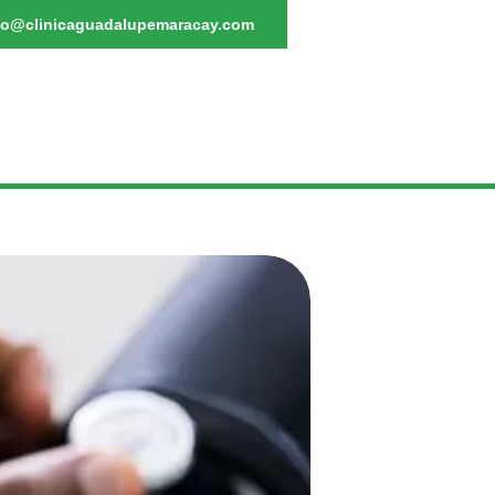
fo@clinicaguadalupemaracay.com