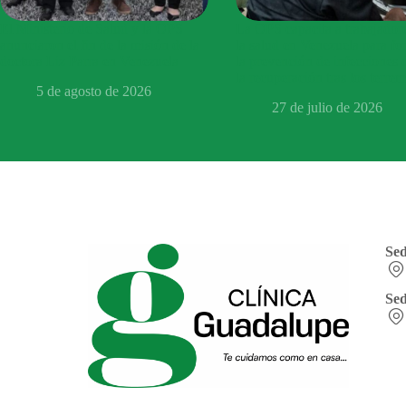
El Ministerio de Salud y la OPS
La OPS capacita a trabajador
anunciaron el fin de la misión de la
la salud en Venezuela para for
doctora Liz Parra en Venezuela
la prevención de infecciones 
la recuperación tras los terre
5 de agosto de 2026
27 de julio de 2026
Se
Sed