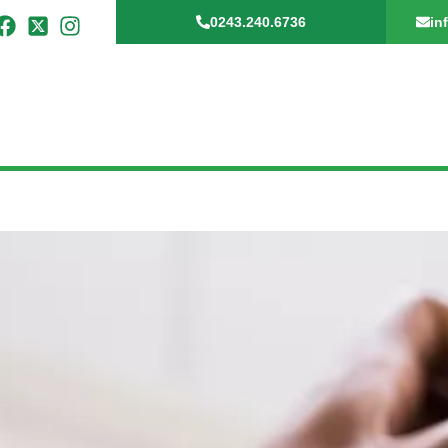
0243.240.6736
in