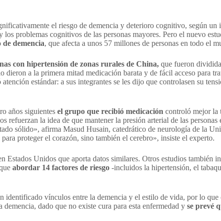
gnificativamente el riesgo de demencia y deterioro cognitivo, según un 
al y los problemas cognitivos de las personas mayores. Pero el nuevo e
go de demencia
, que afecta a unos 57 millones de personas en todo el 
nas con hipertensión de zonas rurales de China,
que fueron dividida
dieron a la primera mitad medicación barata y de fácil acceso para trat
 atención estándar: a sus integrantes se les dijo que controlasen su tens
tro años siguientes
el grupo que recibió medicación
controló mejor la 
dos refuerzan la idea de que mantener la presión arterial de las persona
ltado sólido», afirma Masud Husain, catedrático de neurología de la Uni
 para proteger el corazón, sino también el cerebro», insiste el experto.
en Estados Unidos que aporta datos similares. Otros estudios también ind
 que
abordar 14 factores de riesgo
-incluidos la hipertensión, el tabaqu
n identificado vínculos entre la demencia y el estilo de vida, por lo que
 la demencia, dado que no existe cura para esta enfermedad y
se prevé q