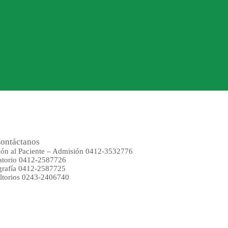
ontáctanos
ión al Paciente – Admisión 0412-3532776
atorio 0412-2587726
rafía 0412-2587725
ltorios 0243-2406740