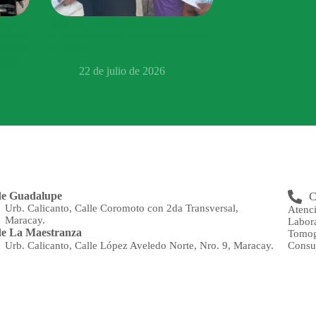
es de
Atienden a 875 afectados por el
talecer
terremoto con jornadas de salud en
durante
Choroní
motos
22 de julio de 2026
de Guadalupe
C
Urb. Calicanto, Calle Coromoto con 2da Transversal,
Atenc
Maracay.
Labor
e La Maestranza
Tomog
Consu
Urb. Calicanto, Calle López Aveledo Norte, Nro. 9, Maracay.